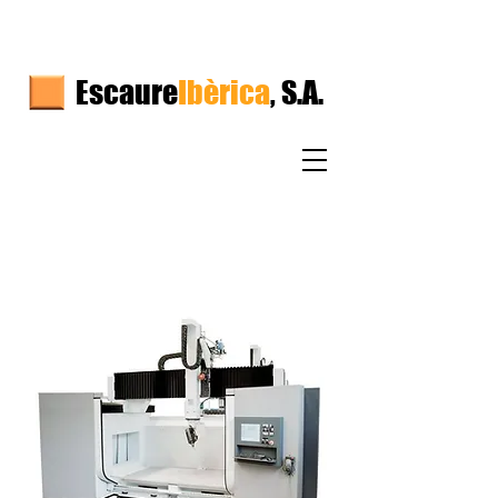
Escaure
Ibèrica
, S.A.
MECANIZADO