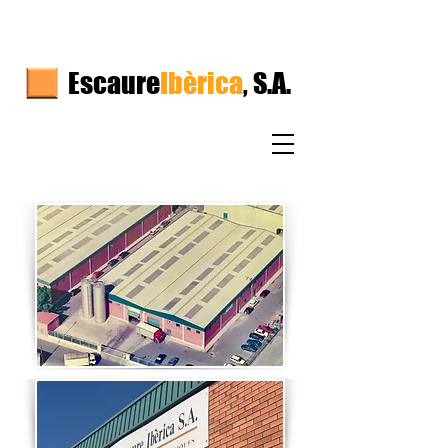
Escaure
Ibèrica
, S.A.