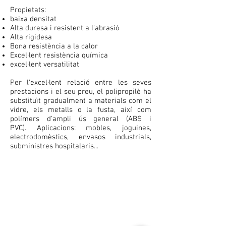
Propietats:
baixa densitat
Alta duresa i resistent a l'abrasió
Alta rigidesa
Bona resistència a la calor
Excel·lent resistència química
excel·lent versatilitat
Per l'excel·lent relació entre les seves
prestacions i el seu preu, el polipropilè ha
substituït gradualment a materials com el
vidre, els metalls o la fusta, així com
polímers d'ampli ús general (ABS i
PVC). Aplicacions: mobles, joguines,
electrodomèstics, envasos industrials,
subministres hospitalaris...